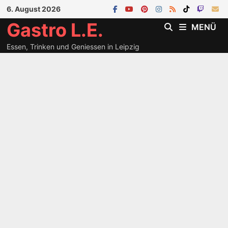
Zum
6. August 2026
Inhalt
Gastro L.E.
MENÜ
springen
Essen, Trinken und Geniessen in Leipzig