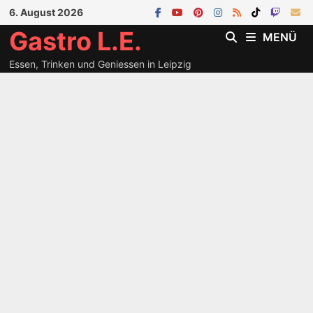
Zum
6. August 2026
Inhalt
Gastro L.E.
MENÜ
springen
Essen, Trinken und Geniessen in Leipzig