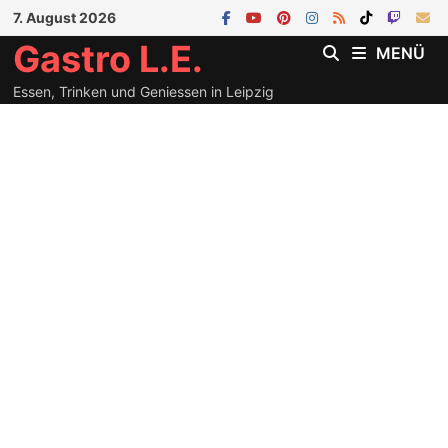
Zum
7. August 2026
Inhalt
Gastro L.E.
MENÜ
springen
Essen, Trinken und Geniessen in Leipzig