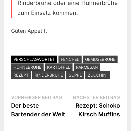
Rinderbrühe oder eine Hühnerbrühe
zum Einsatz kommen.
Guten Appetit.
VERSCHLAGWORTET
FENCHEL
GEMÜSEBRÜHE
HÜHNEBRÜHE
KARTOFFEL
PARMESAN
REZEPT
RINDERBRÜHE
SUPPE
ZUCCHINI
Beitragsnavigation
Vorheriger
Näc
VORHERIGER BEITRAG
NÄCHSTER BEITRAG
Beitrag:
Beit
Der beste
Rezept: Schoko
Bartender der Welt
Kirsch Muffins