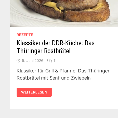
REZEPTE
Klassiker der DDR-Küche: Das
Thüringer Rostbrätel
5. Juni 2026
1
Klassiker für Grill & Pfanne: Das Thüringer
Rostbrätel mit Senf und Zwiebeln
KLASSIKER
WEITERLESEN
DER
DDR-
KÜCHE:
DAS
THÜRINGER
ROSTBRÄTEL