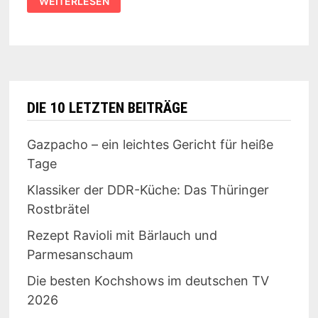
WEITERLESEN
IM
TV:
KOCHEN
MIT
KNALL
DIE 10 LETZTEN BEITRÄGE
Gazpacho – ein leichtes Gericht für heiße
Tage
Klassiker der DDR-Küche: Das Thüringer
Rostbrätel
Rezept Ravioli mit Bärlauch und
Parmesanschaum
Die besten Kochshows im deutschen TV
2026