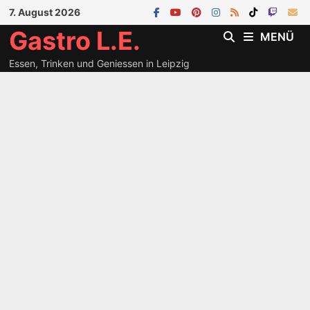
Zum
7. August 2026
Inhalt
Gastro L.E.
MENÜ
springen
Essen, Trinken und Geniessen in Leipzig