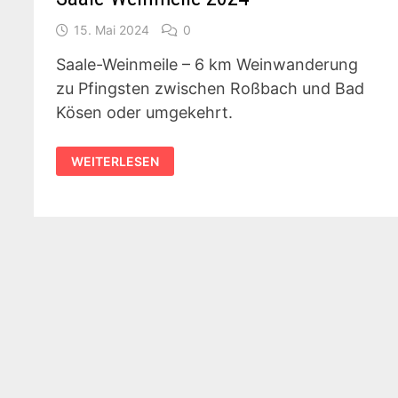
15. Mai 2024
0
Saale-Weinmeile – 6 km Weinwanderung
zu Pfingsten zwischen Roßbach und Bad
Kösen oder umgekehrt.
SAALE-
WEITERLESEN
WEINMEILE
2024