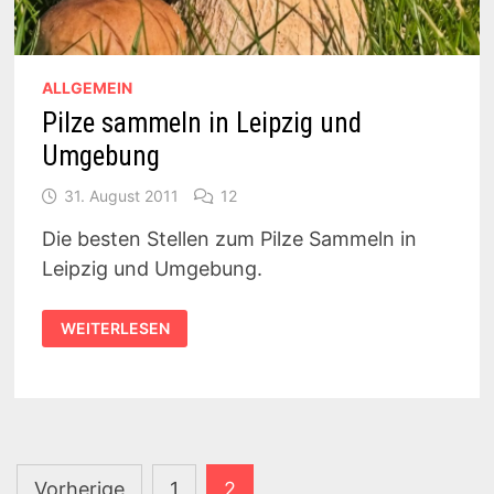
ALLGEMEIN
Pilze sammeln in Leipzig und
Umgebung
31. August 2011
12
Die besten Stellen zum Pilze Sammeln in
Leipzig und Umgebung.
PILZE
WEITERLESEN
SAMMELN
IN
LEIPZIG
UND
UMGEBUNG
Seitennummerierung
Vorherige
1
2