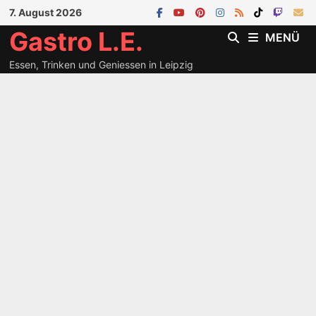
Zum
7. August 2026
Inhalt
Gastro L.E.
MENÜ
springen
Essen, Trinken und Geniessen in Leipzig