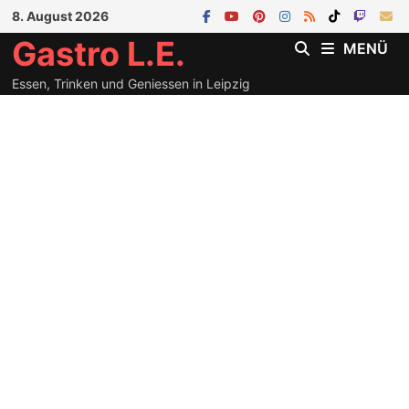
Zum
8. August 2026
Inhalt
Gastro L.E.
MENÜ
springen
Essen, Trinken und Geniessen in Leipzig