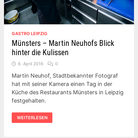
GASTRO LEIPZIG
Münsters – Martin Neuhofs Blick
hinter die Kulissen
6. April 2016
0
Martin Neuhof, Stadtbekannter Fotograf
hat mit seiner Kamera einen Tag in der
Küche des Restaurants Münsters in Leipzig
festgehalten.
MÜNSTERS
WEITERLESEN
–
MARTIN
NEUHOFS
BLICK
HINTER