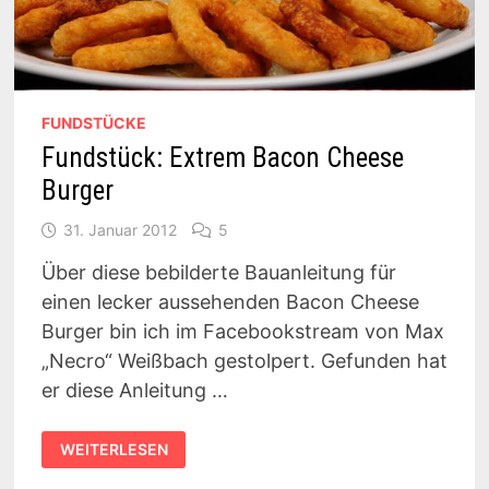
FUNDSTÜCKE
Fundstück: Extrem Bacon Cheese
Burger
31. Januar 2012
5
Über diese bebilderte Bauanleitung für
einen lecker aussehenden Bacon Cheese
Burger bin ich im Facebookstream von Max
„Necro“ Weißbach gestolpert. Gefunden hat
er diese Anleitung …
FUNDSTÜCK:
WEITERLESEN
EXTREM
BACON
CHEESE