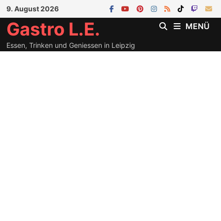
Zum
9. August 2026
Inhalt
Gastro L.E.
MENÜ
springen
Essen, Trinken und Geniessen in Leipzig