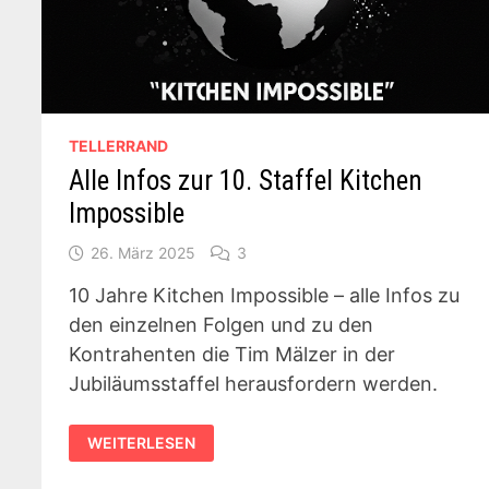
TELLERRAND
Alle Infos zur 10. Staffel Kitchen
Impossible
26. März 2025
3
10 Jahre Kitchen Impossible – alle Infos zu
den einzelnen Folgen und zu den
Kontrahenten die Tim Mälzer in der
Jubiläumsstaffel herausfordern werden.
ALLE
WEITERLESEN
INFOS
ZUR
10.