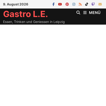
Zum
9. August 2026
Inhalt
Gastro L.E.
MENÜ
springen
Essen, Trinken und Geniessen in Leipzig