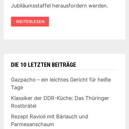
Jubiläumsstaffel herausfordern werden.
ALLE
WEITERLESEN
INFOS
ZUR
10.
STAFFEL
KITCHEN
IMPOSSIBLE
DIE 10 LETZTEN BEITRÄGE
Gazpacho – ein leichtes Gericht für heiße
Tage
Klassiker der DDR-Küche: Das Thüringer
Rostbrätel
Rezept Ravioli mit Bärlauch und
Parmesanschaum