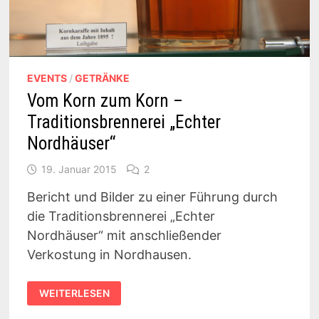
EVENTS
/
GETRÄNKE
Vom Korn zum Korn –
Traditionsbrennerei „Echter
Nordhäuser“
19. Januar 2015
2
Bericht und Bilder zu einer Führung durch
die Traditionsbrennerei „Echter
Nordhäuser“ mit anschließender
Verkostung in Nordhausen.
VOM
WEITERLESEN
KORN
ZUM
KORN