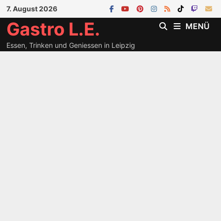
Zum
7. August 2026
Inhalt
Gastro L.E.
MENÜ
springen
Essen, Trinken und Geniessen in Leipzig