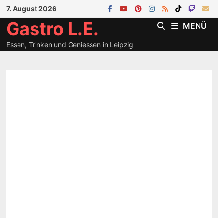
Zum
7. August 2026
Inhalt
Gastro L.E.
MENÜ
springen
Essen, Trinken und Geniessen in Leipzig