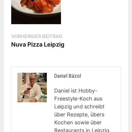
Beitragsnavigation
Vorheriger
VORHERIGER BEITRAG
Beitrag:
Nuva Pizza Leipzig
Daniel Bäzol
Daniel ist Hobby-
Freestyle-Koch aus
Leipzig und schreibt
über Rezepte, übers
Kochen sowie über
Restaurants in Leipzig.