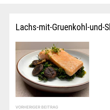
Lachs-mit-Gruenkohl-und-Sh
Beitragsnavigation
Vorheriger
VORHERIGER BEITRAG