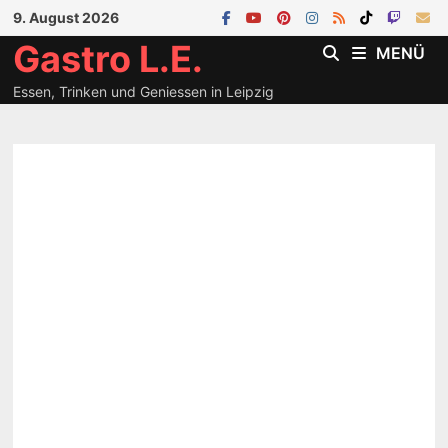
Zum
9. August 2026
Inhalt
Gastro L.E.
MENÜ
springen
Essen, Trinken und Geniessen in Leipzig