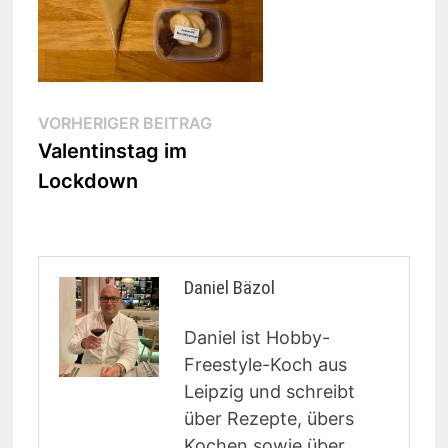
Beitragsnavigation
Vorheriger
VORHERIGER BEITRAG
Beitrag:
Valentinstag im
Lockdown
Daniel Bäzol
Daniel ist Hobby-
Freestyle-Koch aus
Leipzig und schreibt
über Rezepte, übers
Kochen sowie über