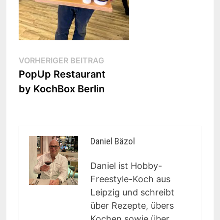
Beitragsnavigation
Vorheriger
VORHERIGER BEITRAG
Beitrag:
PopUp Restaurant
by KochBox Berlin
Daniel Bäzol
Daniel ist Hobby-
Freestyle-Koch aus
Leipzig und schreibt
über Rezepte, übers
Kochen sowie über