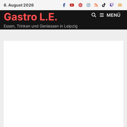
Zum
6. August 2026
Inhalt
Gastro L.E.
MENÜ
springen
Essen, Trinken und Geniessen in Leipzig