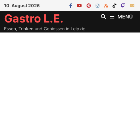
Zum
10. August 2026
Inhalt
Gastro L.E.
MENÜ
springen
Essen, Trinken und Geniessen in Leipzig