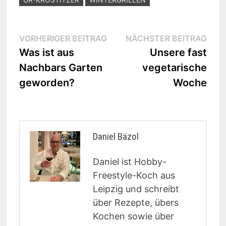
Beitragsnavigation
Vorheriger
Näc
VORHERIGER BEITRAG
NÄCHSTER BEITRAG
Beitrag:
Beit
Was ist aus
Unsere fast
Nachbars Garten
vegetarische
geworden?
Woche
Daniel Bäzol
Daniel ist Hobby-
Freestyle-Koch aus
Leipzig und schreibt
über Rezepte, übers
Kochen sowie über