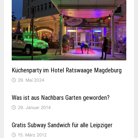
Küchenparty im Hotel Ratswaage Magdeburg
29. Mai 2024
Was ist aus Nachbars Garten geworden?
29. Januar 2014
Gratis Subway Sandwich für alle Leipziger
15. März 2012