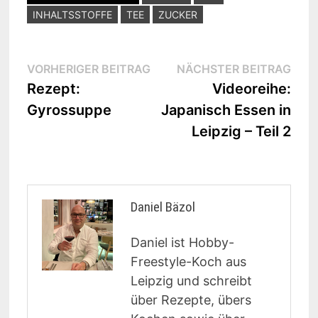
INHALTSSTOFFE
TEE
ZUCKER
Beitragsnavigation
Vorheriger
Näc
VORHERIGER BEITRAG
NÄCHSTER BEITRAG
Beitrag:
Beit
Rezept:
Videoreihe:
Gyrossuppe
Japanisch Essen in
Leipzig – Teil 2
Daniel Bäzol
Daniel ist Hobby-
Freestyle-Koch aus
Leipzig und schreibt
über Rezepte, übers