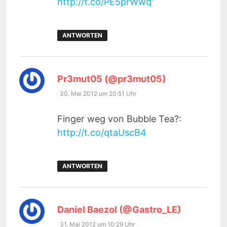
http://t.co/PE5prWwq”
ANTWORTEN
sagt:
Pr3mut05 (@pr3mut05)
30. Mai 2012 um 20:51 Uhr
Finger weg von Bubble Tea?:
http://t.co/qtaUscB4
ANTWORTEN
sagt:
Daniel Baezol (@Gastro_LE)
31. Mai 2012 um 10:29 Uhr