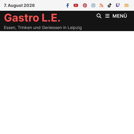
Zum
7. August 2026
Inhalt
Gastro L.E.
MENÜ
springen
Essen, Trinken und Geniessen in Leipzig