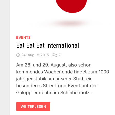
EVENTS
Eat Eat Eat International
24. August 2015
7
Am 28. und 29. August, also schon
kommendes Wochenende findet zum 1000
jährigen Jubiläum unserer Stadt ein
besonderes Streetfood Event auf der
Galopprennbahn im Scheibenholz …
EAT
WEITERLESEN
EAT
EAT