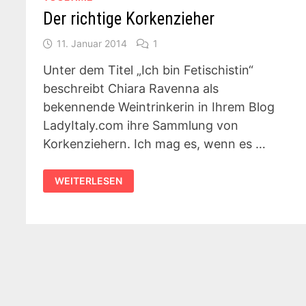
Der richtige Korkenzieher
11. Januar 2014
1
Unter dem Titel „Ich bin Fetischistin“
beschreibt Chiara Ravenna als
bekennende Weintrinkerin in Ihrem Blog
LadyItaly.com ihre Sammlung von
Korkenziehern. Ich mag es, wenn es …
DER
WEITERLESEN
RICHTIGE
KORKENZIEHER