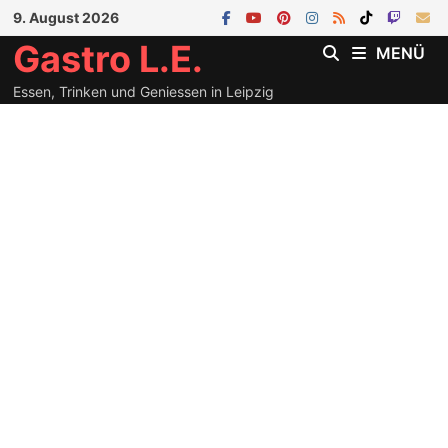
Zum
9. August 2026
Inhalt
Gastro L.E.
MENÜ
springen
Essen, Trinken und Geniessen in Leipzig