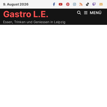
Zum
9. August 2026
Inhalt
Gastro L.E.
MENÜ
springen
Essen, Trinken und Geniessen in Leipzig