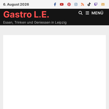
Zum
6. August 2026
Inhalt
Gastro L.E.
MENÜ
springen
Essen, Trinken und Geniessen in Leipzig