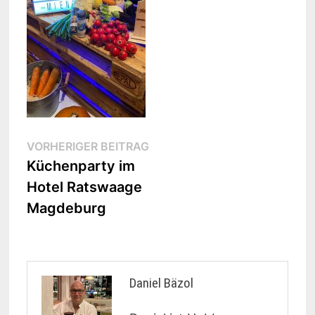
Beitragsnavigation
Vorheriger
VORHERIGER BEITRAG
Beitrag:
Küchenparty im
Hotel Ratswaage
Magdeburg
Daniel Bäzol