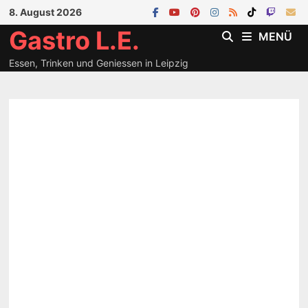
Zum
8. August 2026
Inhalt
Gastro L.E.
MENÜ
springen
Essen, Trinken und Geniessen in Leipzig