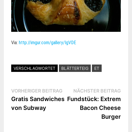
Via:
http://imgur.com/gallery/IgVDE
VERSCHLAGWORTET
BLÄTTERTEIG
ET
Beitragsnavigation
Vorheriger
Näc
VORHERIGER BEITRAG
NÄCHSTER BEITRAG
Beitrag:
Beit
Gratis Sandwiches
Fundstück: Extrem
von Subway
Bacon Cheese
Burger