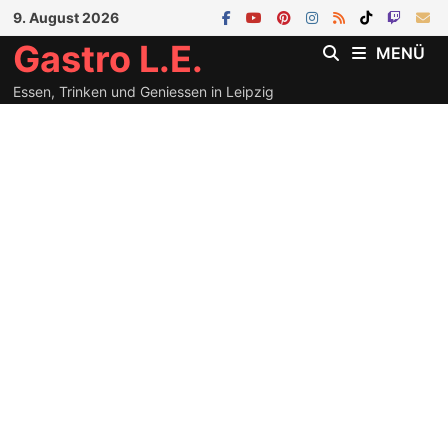
Zum
9. August 2026
Inhalt
Gastro L.E.
MENÜ
springen
Essen, Trinken und Geniessen in Leipzig