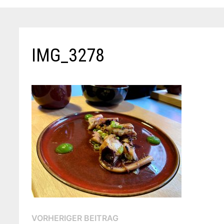
IMG_3278
Beitragsnavigation
Vorheriger
VORHERIGER BEITRAG