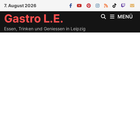
Zum
7. August 2026
Inhalt
Gastro L.E.
MENÜ
springen
Essen, Trinken und Geniessen in Leipzig