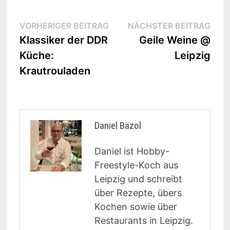
Beitragsnavigation
Vorheriger
Näc
VORHERIGER BEITRAG
NÄCHSTER BEITRAG
Beitrag:
Beit
Klassiker der DDR
Geile Weine @
Küche:
Leipzig
Krautrouladen
Daniel Bäzol
Daniel ist Hobby-
Freestyle-Koch aus
Leipzig und schreibt
über Rezepte, übers
Kochen sowie über
Restaurants in Leipzig.