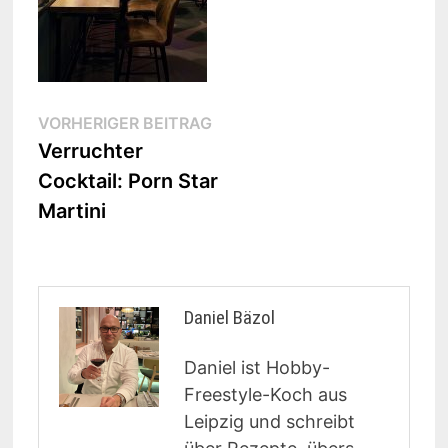
Beitragsnavigation
Vorheriger
VORHERIGER BEITRAG
Beitrag:
Verruchter
Cocktail: Porn Star
Martini
Daniel Bäzol
Daniel ist Hobby-
Freestyle-Koch aus
Leipzig und schreibt