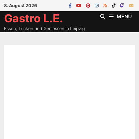
Zum
8. August 2026
Inhalt
Gastro L.E.
MENÜ
springen
Essen, Trinken und Geniessen in Leipzig