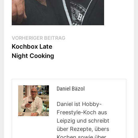
Beitragsnavigation
Vorheriger
VORHERIGER BEITRAG
Beitrag:
Kochbox Late
Night Cooking
Daniel Bäzol
Daniel ist Hobby-
Freestyle-Koch aus
Leipzig und schreibt
über Rezepte, übers
Kochen sowie über