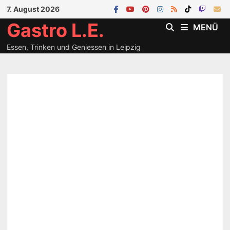
Zum
7. August 2026
Inhalt
Gastro L.E.
MENÜ
springen
Essen, Trinken und Geniessen in Leipzig