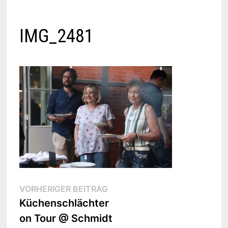
IMG_2481
Beitragsnavigation
Vorheriger
VORHERIGER BEITRAG
Beitrag:
Küchenschlächter
on Tour @ Schmidt