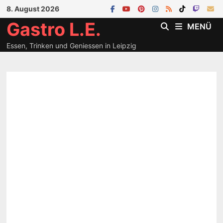
Zum
8. August 2026
Inhalt
Gastro L.E.
MENÜ
springen
Essen, Trinken und Geniessen in Leipzig