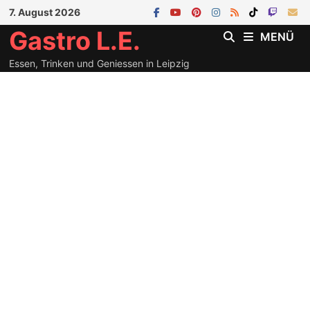
Zum
7. August 2026
Inhalt
Gastro L.E.
MENÜ
springen
Essen, Trinken und Geniessen in Leipzig