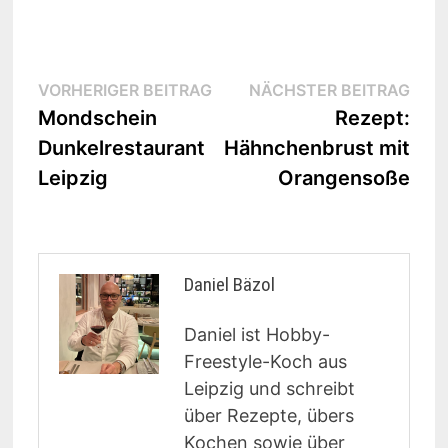
Beitragsnavigation
Vorheriger
Näc
VORHERIGER BEITRAG
NÄCHSTER BEITRAG
Beitrag:
Beit
Mondschein
Rezept:
Dunkelrestaurant
Hähnchenbrust mit
Leipzig
Orangensoße
Daniel Bäzol
Daniel ist Hobby-
Freestyle-Koch aus
Leipzig und schreibt
über Rezepte, übers
Kochen sowie über