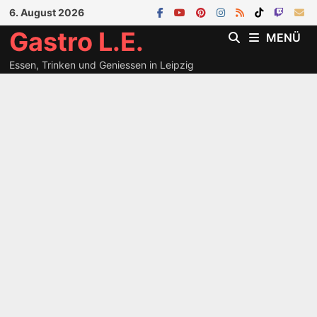
Zum
6. August 2026
Inhalt
Gastro L.E.
MENÜ
springen
Essen, Trinken und Geniessen in Leipzig