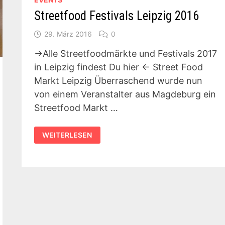
Streetfood Festivals Leipzig 2016
29. März 2016
0
->Alle Streetfoodmärkte und Festivals 2017
in Leipzig findest Du hier <- Street Food
Markt Leipzig Überraschend wurde nun
von einem Veranstalter aus Magdeburg ein
Streetfood Markt …
STREETFOOD
WEITERLESEN
FESTIVALS
LEIPZIG
2016