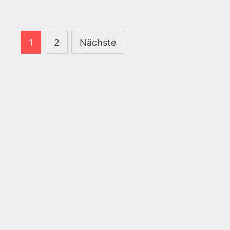
Seitennummerierung
1
2
Nächste
der
Beiträge