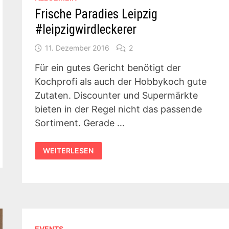
Frische Paradies Leipzig
#leipzigwirdleckerer
11. Dezember 2016
2
Für ein gutes Gericht benötigt der
Kochprofi als auch der Hobbykoch gute
Zutaten. Discounter und Supermärkte
bieten in der Regel nicht das passende
Sortiment. Gerade …
FRISCHE
WEITERLESEN
PARADIES
LEIPZIG
#LEIPZIGWIRDLECKERER
EVENTS