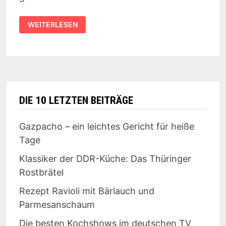
REZEPT:
WEITERLESEN
LINSEN-
SÜSSKARTOFFEL-C
URRY
DIE 10 LETZTEN BEITRÄGE
Gazpacho – ein leichtes Gericht für heiße
Tage
Klassiker der DDR-Küche: Das Thüringer
Rostbrätel
Rezept Ravioli mit Bärlauch und
Parmesanschaum
Die besten Kochshows im deutschen TV