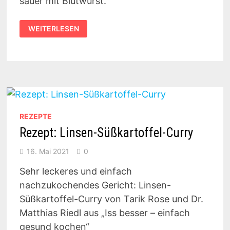
sauer mit Blutwurst.
EINFACH
WEITERLESEN
LECKER:
LINSENEINTOPF
SÜSS-S
AUER M
IT B
LUTWURST
REZEPTE
Rezept: Linsen-Süßkartoffel-Curry
16. Mai 2021
0
Sehr leckeres und einfach
nachzukochendes Gericht: Linsen-
Süßkartoffel-Curry von Tarik Rose und Dr.
Matthias Riedl aus „Iss besser – einfach
gesund kochen“