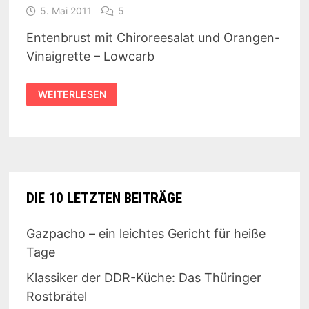
5. Mai 2011
5
Entenbrust mit Chiroreesalat und Orangen-
Vinaigrette – Lowcarb
REZEPT:
WEITERLESEN
ENTENFILET
MIT
CHICOREE-
SALAT
UND
ORANGEN-
VINAIGRETTE
DIE 10 LETZTEN BEITRÄGE
Gazpacho – ein leichtes Gericht für heiße
Tage
Klassiker der DDR-Küche: Das Thüringer
Rostbrätel