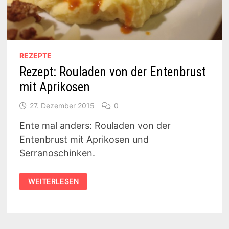
REZEPTE
Rezept: Rouladen von der Entenbrust
mit Aprikosen
27. Dezember 2015
0
Ente mal anders: Rouladen von der
Entenbrust mit Aprikosen und
Serranoschinken.
REZEPT:
WEITERLESEN
ROULADEN
VON
DER
ENTENBRUST
MIT
APRIKOSEN