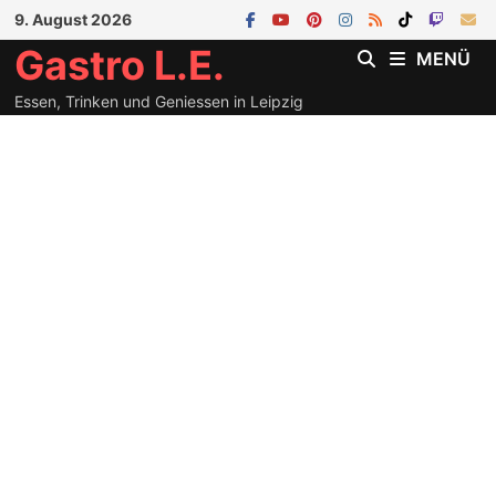
Zum
9. August 2026
Inhalt
Gastro L.E.
MENÜ
springen
Essen, Trinken und Geniessen in Leipzig