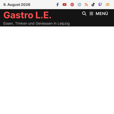
Zum
9. August 2026
Inhalt
Gastro L.E.
MENÜ
springen
Essen, Trinken und Geniessen in Leipzig