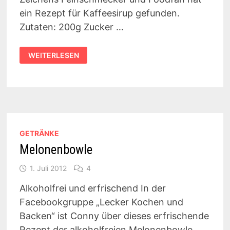
ein Rezept für Kaffeesirup gefunden.
Zutaten: 200g Zucker …
KAFFEESIRUP
WEITERLESEN
SELBSTGEMACHT
GETRÄNKE
Melonenbowle
1. Juli 2012
4
Alkoholfrei und erfrischend In der
Facebookgruppe „Lecker Kochen und
Backen“ ist Conny über dieses erfrischende
Rezept der alkoholfreien Melonenbowle