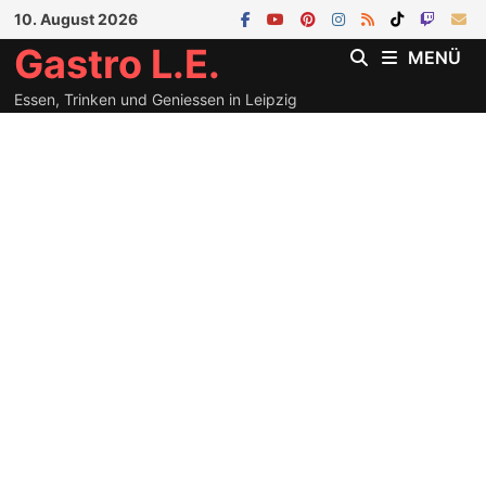
Zum
10. August 2026
Inhalt
Gastro L.E.
MENÜ
springen
Essen, Trinken und Geniessen in Leipzig