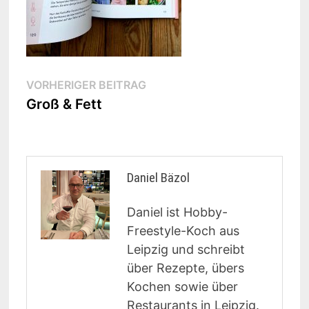
Beitragsnavigation
Vorheriger
VORHERIGER BEITRAG
Beitrag:
Groß & Fett
Daniel Bäzol
Daniel ist Hobby-
Freestyle-Koch aus
Leipzig und schreibt
über Rezepte, übers
Kochen sowie über
Restaurants in Leipzig.