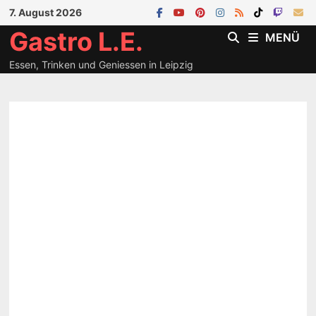
Zum
7. August 2026
Inhalt
Gastro L.E.
MENÜ
springen
Essen, Trinken und Geniessen in Leipzig