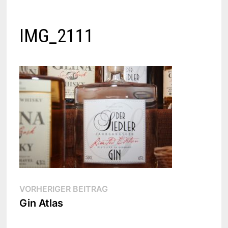
IMG_2111
Beitragsnavigation
Vorheriger
VORHERIGER BEITRAG
Beitrag:
Gin Atlas