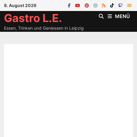
Zum
8. August 2026
Inhalt
Gastro L.E.
MENÜ
springen
Essen, Trinken und Geniessen in Leipzig