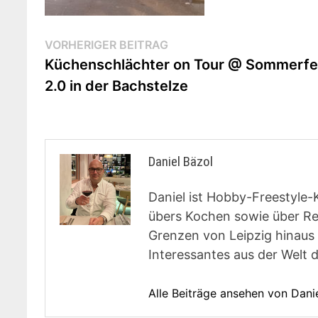
Beitragsnavigation
Vorheriger
VORHERIGER BEITRAG
Beitrag:
Küchenschlächter on Tour @ Sommerfe
2.0 in der Bachstelze
Daniel Bäzol
Daniel ist Hobby-Freestyle-
übers Kochen sowie über Rest
Grenzen von Leipzig hinaus 
Interessantes aus der Welt 
Alle Beiträge ansehen von Dani