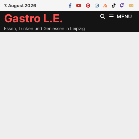
Zum
7. August 2026
Inhalt
Gastro L.E.
MENÜ
springen
Essen, Trinken und Geniessen in Leipzig