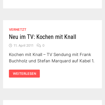
MALTS
–
LIVEDIASHOW
IN
DER
BAUHÜTTE
VERNETZT
Neu im TV: Kochen mit Knall
11. April 2011
0
Kochen mit Knall – TV Sendung mit Frank
Buchholz und Stefan Marquard auf Kabel 1.
NEU
WEITERLESEN
IM
TV:
KOCHEN
MIT
KNALL