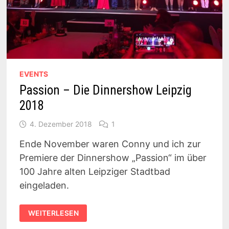
EVENTS
Passion – Die Dinnershow Leipzig
2018
4. Dezember 2018
1
Ende November waren Conny und ich zur
Premiere der Dinnershow „Passion“ im über
100 Jahre alten Leipziger Stadtbad
eingeladen.
PASSION
WEITERLESEN
–
DIE