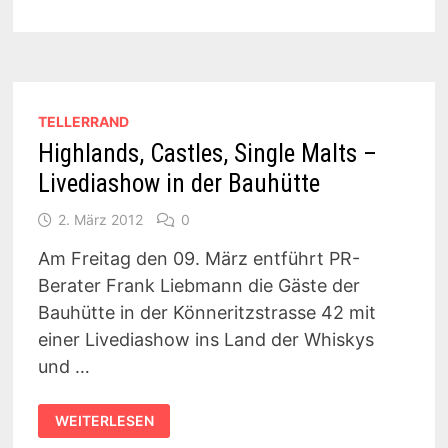
DINNERSHOW
LEIPZIG
2018
TELLERRAND
Highlands, Castles, Single Malts –
Livediashow in der Bauhütte
2. März 2012
0
Am Freitag den 09. März entführt PR-
Berater Frank Liebmann die Gäste der
Bauhütte in der Könneritzstrasse 42 mit
einer Livediashow ins Land der Whiskys
und …
HIGHLANDS,
WEITERLESEN
CASTLES,
SINGLE