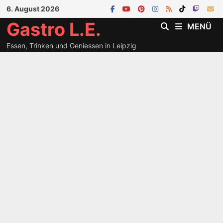
Zum
6. August 2026
Inhalt
Gastro L.E.
MENÜ
springen
Essen, Trinken und Geniessen in Leipzig