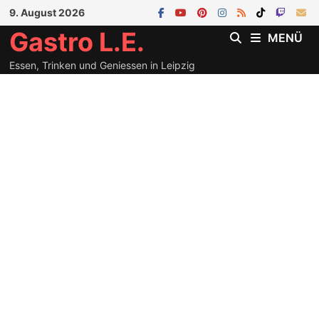
Zum
9. August 2026
Inhalt
Gastro L.E.
MENÜ
springen
Essen, Trinken und Geniessen in Leipzig