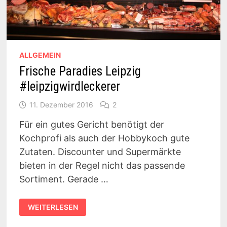
ALLGEMEIN
Frische Paradies Leipzig
#leipzigwirdleckerer
11. Dezember 2016
2
Für ein gutes Gericht benötigt der
Kochprofi als auch der Hobbykoch gute
Zutaten. Discounter und Supermärkte
bieten in der Regel nicht das passende
Sortiment. Gerade …
FRISCHE
WEITERLESEN
PARADIES
LEIPZIG
#LEIPZIGWIRDLECKERER