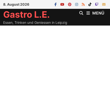
Zum
8. August 2026
Inhalt
Gastro L.E.
MENÜ
springen
Essen, Trinken und Geniessen in Leipzig