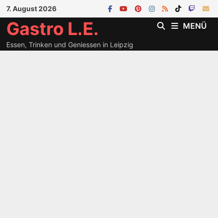
Zum
7. August 2026
Inhalt
Gastro L.E.
MENÜ
springen
Essen, Trinken und Geniessen in Leipzig