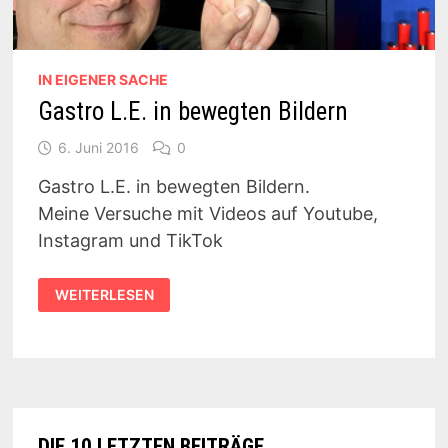
IN EIGENER SACHE
Gastro L.E. in bewegten Bildern
6. Juni 2016
0
Gastro L.E. in bewegten Bildern.
Meine Versuche mit Videos auf Youtube,
Instagram und TikTok
GASTRO
WEITERLESEN
L.E.
IN
BEWEGTEN
BILDERN
DIE 10 LETZTEN BEITRÄGE