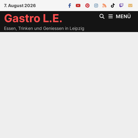
Zum
7. August 2026
Inhalt
Gastro L.E.
MENÜ
springen
Essen, Trinken und Geniessen in Leipzig