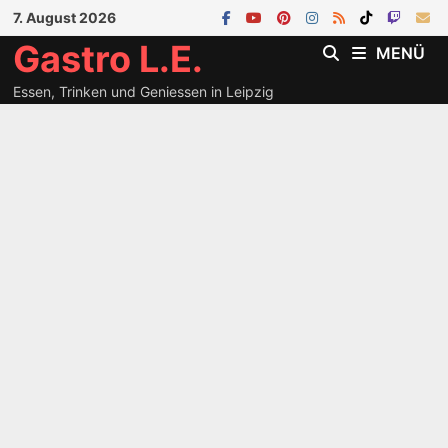
Zum
7. August 2026
Inhalt
Gastro L.E.
MENÜ
springen
Essen, Trinken und Geniessen in Leipzig