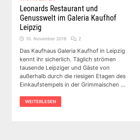
Leonards Restaurant und
Genusswelt im Galeria Kaufhof
Leipzig
10. November 2016
2
Das Kaufhaus Galeria Kaufhof in Leipzig
kennt ihr sicherlich. Täglich strömen
tausende Leipziger und Gäste von
außerhalb durch die riesigen Etagen des
Einkaufstempels in der Grimmaischen …
LEONARDS
WEITERLESEN
RESTAURANT
UND
GENUSSWELT
IM
GALERIA
KAUFHOF
LEIPZIG